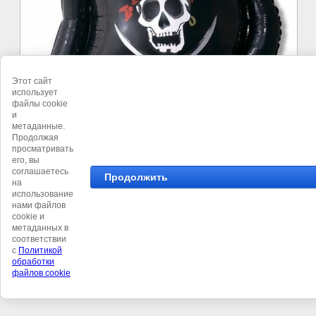
Этот сайт
использует
файлы cookie
и
метаданные.
Продолжая
просматривать
его, вы
соглашаетесь
Продолжить
на
©
Студия 101 воздушный шар
использование
нами файлов
cookie и
метаданных в
соответствии
с
Политикой
обработки
файлов cookie