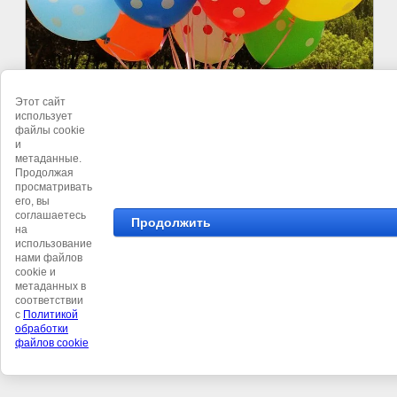
Этот сайт
использует
©
Студия 101 воздушный шар
файлы cookie
и
метаданные.
Продолжая
просматривать
его, вы
соглашаетесь
Продолжить
на
использование
нами файлов
cookie и
метаданных в
соответствии
с
Политикой
обработки
файлов cookie